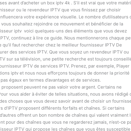
es avant d’acheter un box iptv 4k . S’il est vrai que votre matér
nisseur ou le revendeur IPTV que vous finissez par choisir
nfluencera votre expérience visuelle. Le nombre d’utilisateurs 
 vous souhaitez rejoindre ce mouvement et bénéficier de la
rnisseur iptv voici quelques-uns des éléments que vous devez
e IPTV, continuez à lire ce guide. Nous mentionnerons chaque pet
 qu’il faut rechercher chez le meilleur fournisseur IPTV De
rer des services IPTV. Que vous soyez un revendeur IPTV ou
 sur sa télévision, une petite recherche est toujours conseillé
fournisseur IPTV de services IPTV. Prenez, par exemple, Player
ions iptv et nous nous efforçons toujours de donner la priorité 
t pas égaux en termes d’avantages et de services.
ls proposent peuvent ne pas valoir votre argent. Certains ne
r vous aider à éviter de telles situations, nous avons rédigé 
des choses que vous devez savoir avant de choisir un fournisse
 d’IPTV proposent différents forfaits et chaînes. Si certains
 d’autres offrent un bon nombre de chaînes qui valent vraiment l
ent pour des chaînes que vous ne regarderez jamais, n’est-ce p
rnisseur IPTV qui propose les chaînes que vous êtes susceptible