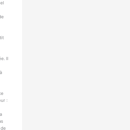
iel
de
it
e. Il
à
ce
ur :
a
as
 de