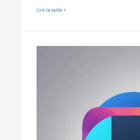
Lire la suite »
le
meilleur
fournisseur
IPTV