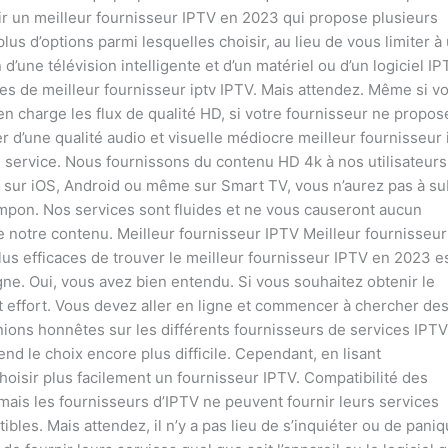
isir un meilleur fournisseur IPTV en 2023 qui propose plusieurs
lus d’options parmi lesquelles choisir, au lieu de vous limiter à
d’une télévision intelligente et d’un matériel ou d’un logiciel I
s de meilleur fournisseur iptv IPTV. Mais attendez. Même si v
 en charge les flux de qualité HD, si votre fournisseur ne propos
d’une qualité audio et visuelle médiocre meilleur fournisseur i
service. Nous fournissons du contenu HD 4k à nos utilisateurs
z sur iOS, Android ou même sur Smart TV, vous n’aurez pas à su
mpon. Nos services sont fluides et ne vous causeront aucun
de notre contenu. Meilleur fournisseur IPTV Meilleur fournisseur
lus efficaces de trouver le meilleur fournisseur IPTV en 2023 e
ne. Oui, vous avez bien entendu. Si vous souhaitez obtenir le
it effort. Vous devez aller en ligne et commencer à chercher de
inions honnêtes sur les différents fournisseurs de services IPTV
 rend le choix encore plus difficile. Cependant, en lisant
hoisir plus facilement un fournisseur IPTV. Compatibilité des
mais les fournisseurs d’IPTV ne peuvent fournir leurs services
ibles. Mais attendez, il n’y a pas lieu de s’inquiéter ou de paniq