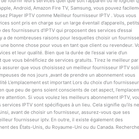
de fournir leurs services quel que soit l’appareil ou le logiciel 
Apple, Android, Amazon Fire TV, Samsung, vous pouvez facilem
issez Player IPTV comme Meilleur fournisseur IPTV . Vous vous
es sont pris en charge sur un large éventail d’appareils, petit
te des fournisseurs d’IPTV qui proposent des services d’essai
l y a de nombreuses raisons pour lesquelles choisir un fourniss
t une bonne chose pour vous en tant que client ou revendeur. V
ces et leur qualité. Bien que la durée de l’essai varie d’un
it que vous bénéficiez de services gratuits. Tirez le meilleur par
s assurer que vous choisissez un meilleur fournisseur IPTV soli
 trompeuses de nos jours ,avant de prendre un abonnement vous
ualité L’emplacement est important Lors du choix d’un fournisseur
ien que peu de gens soient conscients de cet aspect, l’emplace
re attention. Si vous voulez les meilleurs abonnement IPTV, vo
ervices IPTV sont spécifiques à un lieu. Cela signifie qu’ils n
insi, avant de choisir un fournisseur, assurez-vous que ses
lleur fournisseur iptv. En outre, il existe également des
ement des États-Unis, du Royaume-Uni ou du Canada. Recherch