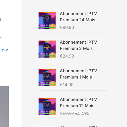
Abonnement IPTV
Premium 24 Mois
t
€
89.90
u
Abonnement IPTV
a
Premium 3 Mois
 iptv
€
24.90
Abonnement IPTV
Premium 1 Mois
€
14.90
L
L
Abonnement IPTV
e
e
Premium 12 Mois
p
p
€
59.90
€
52.90
r
r
i
i
L
L