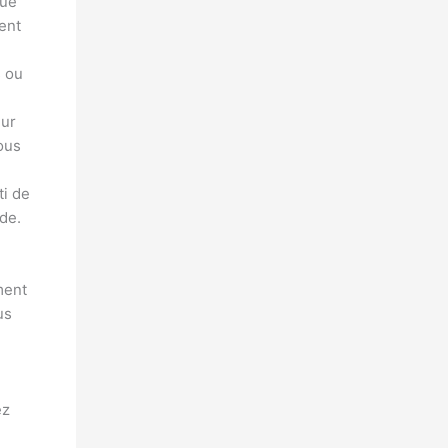
que
ent
s ou
eur
ous
ti de
de.
ment
us
e
ez