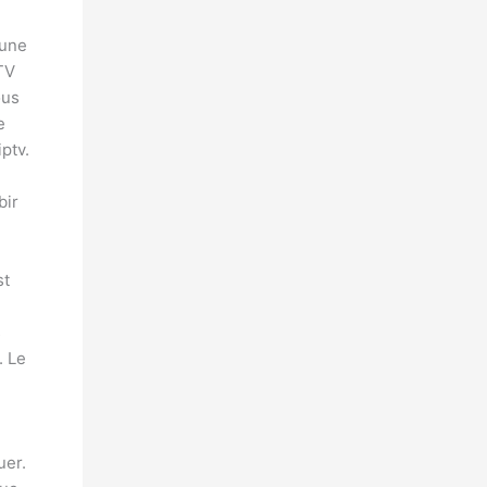
 une
PTV
ous
e
ptv.
bir
st
s
. Le
uer.